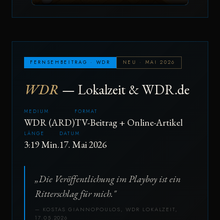
FERNSEHBEITRAG · WDR
NEU · MAI 2026
WDR
— Lokalzeit & WDR.de
MEDIUM
FORMAT
WDR (ARD)
TV-Beitrag + Online-Artikel
LÄNGE
DATUM
3:19 Min.
17. Mai 2026
„Die Veröffentlichung im Playboy ist ein
Ritterschlag für mich."
— KOSTAS GIANNOPOULOS, WDR LOKALZEIT,
17.05.2026