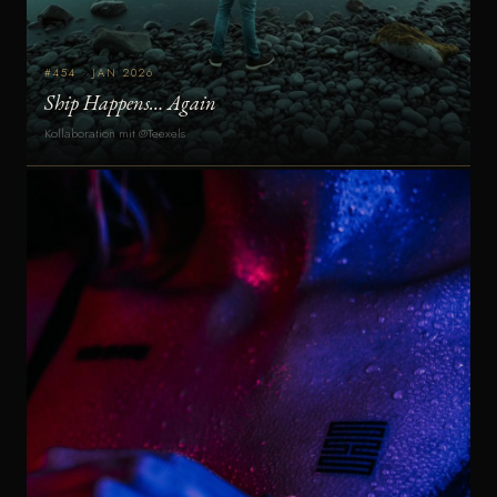
#454 · JAN 2026
Ship Happens… Again
Kollaboration mit @Teexels