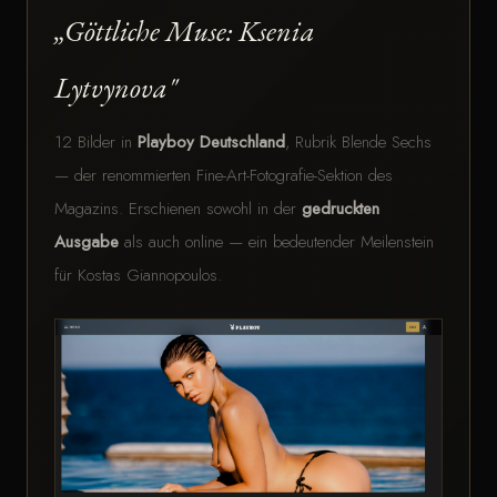
„Göttliche Muse: Ksenia
Lytvynova"
12 Bilder in
Playboy Deutschland
, Rubrik Blende Sechs
— der renommierten Fine-Art-Fotografie-Sektion des
Magazins. Erschienen sowohl in der
gedruckten
Ausgabe
als auch online — ein bedeutender Meilenstein
für Kostas Giannopoulos.