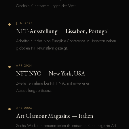
Onchain-Kunstsammlungen der Welt.
JUN 2024
NFT-Ausstellung — Lissabon, Portugal
Arbeiten auf der Non Fungible Conference in Lissabon neben
globalen NFT-Künstlern gezeigt.
APR 2024
NFT NYC — New York, USA
Zweite Teilnahme bei NFT NYC mit erweiterter
Ausstellungspräsenz.
APR 2024
Art Glamour Magazine — Italien
Sechs Werke im renommierten italienischen Kunstmagazin Art