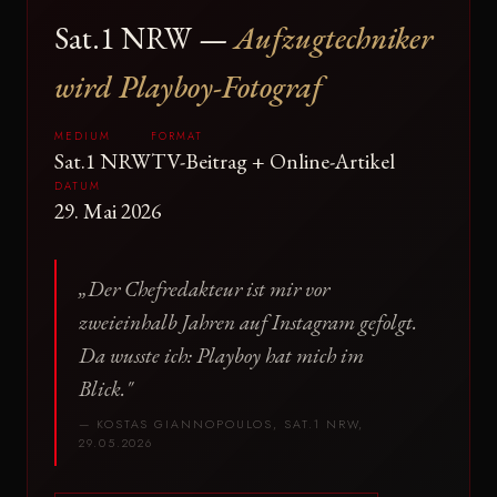
Sat.1 NRW —
Aufzugtechniker
wird Playboy-Fotograf
MEDIUM
FORMAT
Sat.1 NRW
TV-Beitrag + Online-Artikel
DATUM
29. Mai 2026
„Der Chefredakteur ist mir vor
zweieinhalb Jahren auf Instagram gefolgt.
Da wusste ich: Playboy hat mich im
Blick."
— KOSTAS GIANNOPOULOS, SAT.1 NRW,
29.05.2026